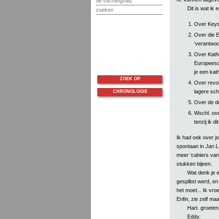
de stichting/faq
Dit is wat ik
zoeken
1.
Over Keyse
2.
Over die E
‘verantwoo
3.
Over
Kath
Europeesch
je een kath
ZOEK OP
4.
Over revolu
lagere sch
CHRONOLOGIE
5.
Over de do
6.
Wschl. ov
tenzij ik d
Ik had ook over 
spontaan in
Jan L
meer ‘cahiers van
stukken bijeen.
Wat denk je 
gesplitst werd, en 
het moet... Ik vro
Enfin, zie zelf maa
Hart. groeten
Eddy.