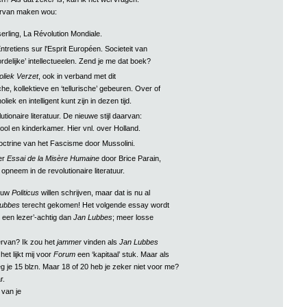
 ervan maken wou:
rling, La Révolution Mondiale.
ntretiens sur l'Esprit Européen. Societeit van
rdelijke’ intellectueelen. Zend je me dat boek?
oliek Verzet
, ook in verband met dit
e, kollektieve en ‘tellurische’ gebeuren. Over of
oliek en intelligent kunt zijn in dezen tijd.
tionaire literatuur. De nieuwe stijl daarvan:
ool en kinderkamer. Hier vnl. over Holland.
ctrine van het Fascisme door Mussolini.
er
Essai de la Misère Humaine
door Brice Parain,
it opneem in de revolutionaire literatuur.
jouw
Politicus
willen schrijven, maar dat is nu al
ubbes
terecht gekomen! Het volgende essay wordt
 een lezer’-achtig dan
Jan Lubbes
; meer losse
ervan? Ik zou het
jammer
vinden als
Jan Lubbes
het lijkt mij voor
Forum
een ‘kapitaal’ stuk. Maar als
eg je 15 blzn. Maar 18 of 20 heb je zeker niet voor me?
r.
 van je