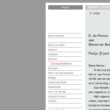
MENNO TER BR
Home
vorige
E. du Perron
deze website
aan
Menno ter Br
leven en werk
boeken
Parijs, [5 juni
artikelen
brieven
correspondenten
Beste Menno,
lezingen
Ik ben erg ba
foto's en documenten
één nr. van
Foru
filmliga
18 MS. Als het ni
waakzaamheid
en in Juli en Aug. 
bibliotheek
Aan Hendrik d
over Ter Braak
een volgend nr. 
nieuws/contact
Mijn volgend e
zetten, moet dan 
colofon
bundel tot October
nr. kunnen uitgev