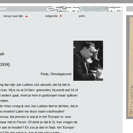
AAK
terug naar lijst
volgende
print
aak
 1934]
Parijs, Dinsdagavond.
ng dat mijn
Jan Lubbes
zóó uitzwelt, dat hij niet in
m
kan. Hij is nu al 14 blzn. geworden; hij wordt wel 16 of
et anders gaat, moet je hem in godsnaam maar splitsen
zetten.
e Vries vroeg ik een Jan Lubbes-lied te dichten, dat in
zou moeten! Laten we deze naam vasthouden!
ssay, dat precies is wat je in het ‘Europa’-nr. wou
maar niet in
Forum
. Of denk je dat ik Q. kan vragen de
 aan te houden? En zou je dan in Sept. het ‘Europa’-
en? Als dat
zeker
is, kan ik het wel vragen.