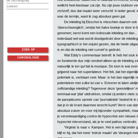
de stichting/faq
wellicht heel leesbaar zal zijn. Nu zijn jouw stukken ve
zoeken
zichzelf
, dus dat maakt weer verschil. In ieder geval:
m
was de termijn, want ik zag absoluut geen gat.
De inleiding bij Elsschot is misschien daarom ook
‘überschwenglich’, omdat het halve boekje er door in 
genomen; eerst komt een kolossale inleiding en dan... 
inderdaad wel wat wordt doodgedrukt door de inleiding
typographisch is het onjuist gezien, dat de heele uit
is en dat de inleiding niet cursief is gedrukt.
ZOEK OP
Wat Eddy's commentaar betreft: ik heb het stuk in
CHRONOLOGIE
en fundeerde dus mijn oordeel alleen op de inleiding zel
natuurlijk le ton qui fait la musique. De
toon
is wat over
grijpend naar het superlatieve. Het feit, dat het eigenli
polemiek is, verklaart veel. Maar: is het dan eigenlijk n
polemieken met zulke lui van v. Eckeren te laten uitdije
zelfstandige inleiding? Tegenover deze ‘geestelijken’ m
eenmaal wat ‘plat’ uitdrukken, omdat zij anders niets sn
de panopticums spreek van ‘journalistiek’ bedoel ik in
dat je in de krant daarmee terecht kunt!! Verre van dat;
absoluut zuiver en voor mij bijzonder sympathiek; maar
je verontwaardiging
contra
de hypocrisie een nieuwe mo
hypocriet misverstand, als je te veel pathos verbruikt.
‘Virginia’ is naar v. Kampen. Het is een bijzonder 
blijf er bij, dat het meer ‘indruk maakt’ als Varangot m