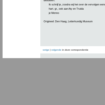
debuteert.
Ik schrijf je, zoodra wij het over de vervolgen ee
hart. gr., ook aan Aty en Truida
je Menno
Origineel: Den Haag, Letterkundig Museum
vorige
|
volgende
in
deze
correspondentie