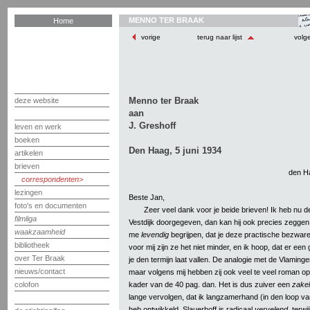
MENNO TER BRAAK
Home
vorige
terug naar lijst
volg
Menno ter Braak
deze website
aan
J. Greshoff
leven en werk
boeken
Den Haag, 5 juni 1934
artikelen
brieven
den Ha
correspondenten
lezingen
Beste Jan,
foto's en documenten
Zeer veel dank voor je beide brieven! Ik heb nu d
filmliga
Vestdijk doorgegeven, dan kan hij ook precies zeggen 
waakzaamheid
me
levendig
begrijpen, dat je deze practische bezware
bibliotheek
voor mij zijn ze het niet minder, en ik hoop, dat er een 
over Ter Braak
je den termijn laat vallen. De analogie met de Vlamingen
nieuws/contact
maar volgens mij hebben zij ook veel te veel roman o
kader van de 40 pag. dan. Het is dus zuiver een
zakel
colofon
lange vervolgen, dat ik langzamerhand (in den loop v
heb ontwikkeld. Slauerhoff is radicaal
vervelend
, terwi