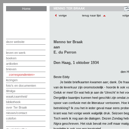
MENNO TER BRAAK
Home
vorige
terug naar lijst
volg
Menno ter Braak
deze website
aan
E. du Perron
leven en werk
boeken
Den Haag, 1 oktober 1934
artikelen
brieven
den H
correspondenten
Beste Eddy
lezingen
Je beide briefkaarten kwamen aan; dank. De fraai
foto's en documenten
van de leverkuur zijn onomstootelijk - hoorde ik ook v
filmliga
Geluk er mee! En wat heb je aan de ‘Utrecht’ in het vo
waakzaamheid
Dergelijke baantjes kunnen heel geschikt zijn omdat 
bibliotheek
spoor van confusie met de litteratuur vertoonen. Hoe
over Ter Braak
betrekking? Ik zou het in ieder geval maar eens probe
nieuws/contact
krant was het vorige week walgelijk druk. Seizoen beg
Toch werk ik nog aan de dialogen. Dezen Zondag heb
colofon
Nigra
geschreven. Het stuk bevalt me zelf maar matig
bundeltje is ook zoo erg inspiratief.