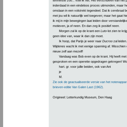
tenminste zoo... voel ik het. Het verschuiven van het p
inderdaad in een eindeloos proces uitmonden, maar h
omslaan in een volstrekt tegendeel. Dat ik cerebraal be
met jou wil ik natuurlijk wel toegeven; maar het gaat h
ik mij in mijn bewegingen laat leiden door verstandelijke
motieven, ja of neen. En dan zeg ik positief
neen
.
Morgen zal ik op de krant een
Luto
-lot zien te kri
geen idee van, waar ik dan zijn moet.
Ik hoop, dat Parijs je weer naar
Ducroo
zal leiden.
Wijdenes wacht ik met eenige spanning af. Misschien o
nieuw zelf aan mezelf!
Vandaag was Bob even op de krant. Hij heeft met
gesproken en een operette opgedragen gekregen! Won
hart. gr. voor jullie beiden, ook van Ant
je
M.
Zie ook de geactualiseerde versie van het notenappar
brieven-editie Van Galen Last (1962).
Origineel: Letterkundig Museum, Den Haag