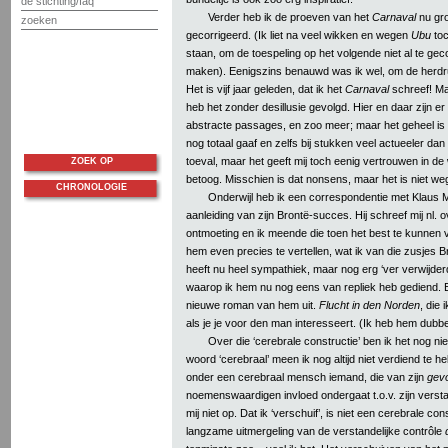
de stichting/faq
Verder heb ik de proeven van het
Carnaval
nu gr
zoeken
gecorrigeerd. (Ik liet na veel wikken en wegen
Ubu
toc
staan, om de toespeling op het volgende niet al te gec
maken). Eenigszins benauwd was ik wel, om de herdru
Het is vijf jaar geleden, dat ik het
Carnaval
schreef! Ma
heb het zonder desillusie gevolgd. Hier en daar zijn er
abstracte passages, en zoo meer; maar het geheel is 
nog totaal gaaf en zelfs bij stukken veel actueeler dan 
toeval, maar het geeft mij toch eenig vertrouwen in d
ZOEK OP
betoog. Misschien is dat nonsens, maar het is niet weg 
CHRONOLOGIE
Onderwijl heb ik een correspondentie met Klaus
aanleiding van zijn Brontë-succes. Hij schreef mij nl. 
ontmoeting en ik meende die toen het best te kunnen 
hem even precies te vertellen, wat ik van die zusjes Br
heeft nu heel sympathiek, maar nog erg ‘ver verwijder
waarop ik hem nu nog eens van repliek heb gediend. Er
nieuwe roman van hem uit.
Flucht in den Norden
, die 
als je je voor den man interesseert. (Ik heb hem dubbe
Over die ‘cerebrale constructie’ ben ik het nog ni
woord ‘cerebraal’ meen ik nog altijd niet verdiend te h
onder een cerebraal mensch iemand, die van zijn
ge
v
noemenswaardigen invloed ondergaat t.o.v. zijn verstan
mij niet op. Dat ik ‘verschuif’, is niet een cerebrale co
langzame uitmergeling van de verstandelijke contrôle