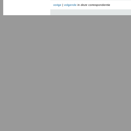
vorige
|
volgende
in
deze
correspondentie