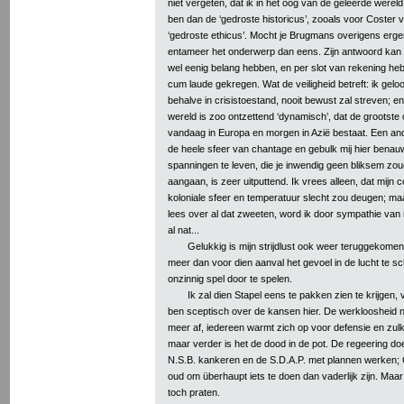
niet vergeten, dat ik in het oog van de geleerde wereld
ben dan de ‘gedroste historicus’, zooals voor Coster 
‘gedroste ethicus’. Mocht je Brugmans overigens erg
entameer het onderwerp dan eens. Zijn antwoord kan i
wel eenig belang hebben, en per slot van rekening heb i
cum laude gekregen. Wat de veiligheid betreft: ik geloo
behalve in crisistoestand, nooit bewust zal streven; 
wereld is zoo ontzettend ‘dynamisch’, dat de grootste 
vandaag in Europa en morgen in Azië bestaat. Een and
de heele sfeer van chantage en gebulk mij hier benauw
spanningen te leven, die je inwendig geen bliksem z
aangaan, is zeer uitputtend. Ik vrees alleen, dat mijn c
koloniale sfeer en temperatuur slecht zou deugen; maa
lees over al dat zweeten, word ik door sympathie van 
al nat...
Gelukkig is mijn strijdlust ook weer teruggekomen,
meer dan voor dien aanval het gevoel in de lucht te 
onzinnig spel door te spelen.
Ik zal dien Stapel eens te pakken zien te krijgen, 
ben sceptisch over de kansen hier. De werkloosheid n
meer af, iedereen warmt zich op voor defensie en zul
maar verder is het de dood in de pot. De regeering doet
N.S.B. kankeren en de S.D.A.P. met plannen werken; Co
oud om überhaupt iets te doen dan vaderlijk zijn. Maar
toch praten.