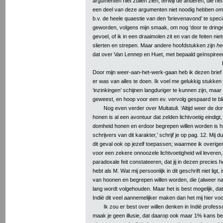
argumenten niet zullen zien, terwijl de anderen, die het
een deel van deze argumenten niet noodig hebben
om
b.v. de heele quaestie van den ‘brievenavond’ te specia
geworden, volgens mijn smaak, om nog ‘door te dringen
gevoel, of ik in een draaimolen zit en van de feiten nie
slierten en strepen. Maar andere hoofdstukken zijn
he
dat over Van Lennep en Huet, met bepaald geïnspire
Door mijn weer-aan-het-werk-gaan heb ik dezen brief l
er was van alles te doen. Ik voel me gelukkig stukken 
‘inzinkingen’ schijnen langduriger te kunnen zijn, maar 
geweest, en hoop voor een ev. vervolg gespaard te bli
Nog even verder over Multatuli. ‘Altijd weer de d
honen is al een avontuur dat zelden lichtvoetig eindigt,
domheid honen en erdoor begrepen willen worden is h
schrijvers van dit karakter,’ schrijf je op pag. 12. Mij du
dit geval ook op jezelf toepassen; waarmee ik overige
voor een zekere onnoozele lichtvoetigheid wil leveren,
paradoxale feit constateeren, dat jij in dezen precies 
hebt als M. Wat mij persoonlijk in dit geschrift niet ligt
van hoonen en begrepen willen worden, die (alweer na
lang wordt volgehouden. Maar het is best mogelijk, da
Indië dit veel aannemelijker maken dan het mij hier voo
Ik zou er best over willen denken in Indië professor
maak je geen illusie, dat daarop ook maar 1% kans be