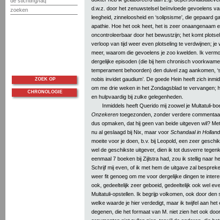
de stichting/faq
d.w.z. door het zenuwstelsel beïnvloede gevoelens v
zoeken
leegheid, zinneloosheid en ‘solipsisme’, die gepaard 
apathie. Hoe het ook heet, het is zeer onaangenaam 
oncontroleerbaar door het bewustzijn; het komt plotse
verloop van tijd weer even plotseling te verdwijnen; je
meer, waarom die gevoelens je zoo kwelden. Ik vermoe
dergelijke episoden (die bij hem chronisch voorkwamen,
temperament behoorden) den duivel zag aankomen, ‘spir
nobis invidet gaudium’. De goede Hein heeft zich inmid
ZOEK OP
om me drie weken in het Zondagsblad te vervangen; hij 
CHRONOLOGIE
en hulpvaardig bij zulke gelegenheden.
Inmiddels heeft Querido mij zoowel je Multatuli-bo
Onzekeren
toegezonden, zonder verdere commentaar.
dus opmaken, dat hij geen van beide uitgeven wil? Met 
nu al geslaagd bij Nix, maar voor
Schandaal in Holland
moeite voor je doen, b.v. bij Leopold, een zeer geschik
wel de geschikste uitgever, dien ik tot dusverre tegenk
eenmaal 7 boeken bij Zijlstra had, zou ik stellig naar 
Schrijf mij even, of ik met hem de uitgave zal besprek
weer fit genoeg om me voor dergelijke dingen te intere
ook, gedeeltelijk zeer geboeid, gedeeltelijk ook wel ev
Multatuli-opstellen. Ik begrijp volkomen, ook door den s
welke waarde je hier verdedigt, maar ik twijfel aan het
degenen, die het formaat van M. niet zien het ook doo