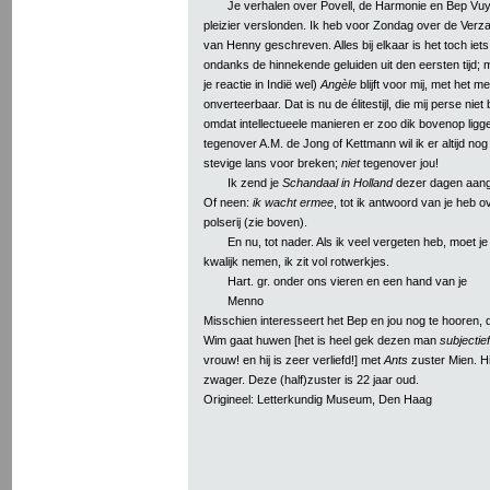
Je verhalen over Povell, de Harmonie en Bep Vuy
pleizier verslonden. Ik heb voor Zondag over de Ver
van Henny geschreven. Alles bij elkaar is het toch iets
ondanks de hinnekende geluiden uit den eersten tijd; ma
je reactie in Indië wel)
Angèle
blijft voor mij, met het m
onverteerbaar. Dat is nu de élitestijl, die mij perse niet
omdat intellectueele manieren er zoo dik bovenop ligg
tegenover A.M. de Jong of Kettmann wil ik er altijd nog
stevige lans voor breken;
niet
tegenover jou!
Ik zend je
Schandaal in Holland
dezer dagen aang
Of neen:
ik wacht ermee
, tot ik antwoord van je heb o
polserij (zie boven).
En nu, tot nader. Als ik veel vergeten heb, moet j
kwalijk nemen, ik zit vol rotwerkjes.
Hart. gr. onder ons vieren en een hand van je
Menno
Misschien interesseert het Bep en jou nog te hooren, 
Wim gaat huwen [het is heel gek dezen man
subjectief
vrouw! en hij is zeer verliefd!] met
Ants
zuster Mien. Hi
zwager. Deze (half)zuster is 22 jaar oud.
Origineel: Letterkundig Museum, Den Haag