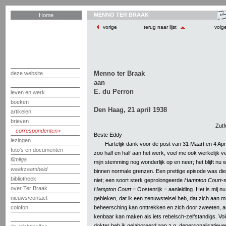
MENNO TER BRAAK
Home
vorige
terug naar lijst
volg
Menno ter Braak
deze website
aan
E. du Perron
leven en werk
boeken
Den Haag, 21 april 1938
artikelen
brieven
Zutf
correspondenten
Beste Eddy
lezingen
Hartelijk dank voor de post van 31 Maart en 4 Apri
foto's en documenten
zoo half en half aan het werk, voel me ook werkelijk vee
filmliga
mijn stemming nog wonderlijk op en neer; het blijft nu
waakzaamheid
binnen normale grenzen. Een prettige episode was di
bibliotheek
niet; een soort sterk geprolongeerde
Hampton Court
-
over Ter Braak
Hampton Court
= Oostenrijk = aanleiding. Het is mij nu 
nieuws/contact
gebleken, dat ik een zenuwstelsel heb, dat zich aan mij
beheersching kan onttrekken en zich door zweeten, a
colofon
kenbaar kan maken als iets rebelsch-zelfstandigs. Vo
dokter heb ik gelaboreerd aan z.g. depersonalisatieve