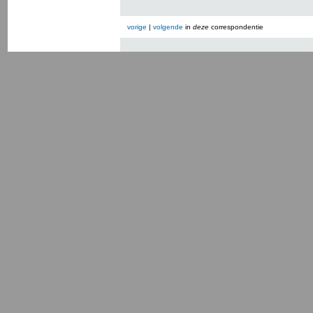
vorige
|
volgende
in
deze
correspondentie