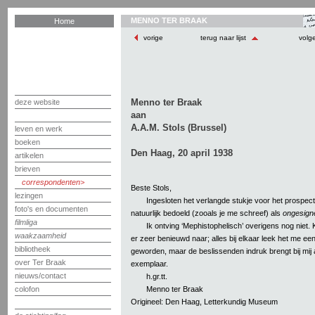
MENNO TER BRAAK
Home
vorige
terug naar lijst
volg
Menno ter Braak
deze website
aan
A.A.M. Stols (Brussel)
leven en werk
boeken
Den Haag, 20 april 1938
artikelen
brieven
correspondenten
Beste Stols,
lezingen
Ingesloten het verlangde stukje voor het prospect
foto's en documenten
natuurlijk bedoeld (zooals je me schreef) als
ongesign
filmliga
Ik ontving ‘Mephistophelisch’ overigens nog niet.
waakzaamheid
er zeer benieuwd naar; alles bij elkaar leek het me ee
bibliotheek
geworden, maar de beslissenden indruk brengt bij mij a
over Ter Braak
exemplaar.
nieuws/contact
h.gr.tt.
Menno ter Braak
colofon
Origineel: Den Haag, Letterkundig Museum