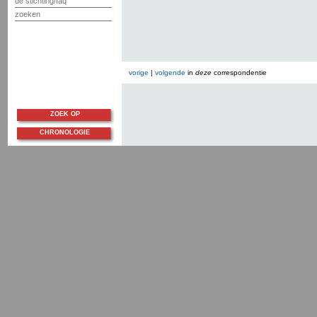
de stichting/faq
zoeken
vorige
|
volgende
in
deze
correspondentie
ZOEK OP
CHRONOLOGIE