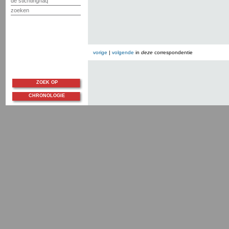
de stichting/faq
zoeken
vorige
|
volgende
in
deze
correspondentie
ZOEK OP
CHRONOLOGIE