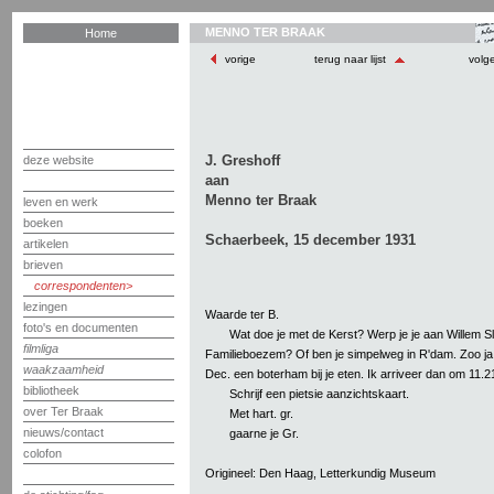
MENNO TER BRAAK
Home
vorige
terug naar lijst
volg
J. Greshoff
deze website
aan
Menno ter Braak
leven en werk
boeken
Schaerbeek, 15 december 1931
artikelen
brieven
correspondenten
lezingen
Waarde ter B.
foto's en documenten
Wat doe je met de Kerst? Werp je je aan Willem Sl
filmliga
Familieboezem? Of ben je simpelweg in R'dam. Zoo ja
waakzaamheid
Dec. een boterham bij je eten. Ik arriveer dan om 11.2
bibliotheek
Schrijf een pietsie aanzichtskaart.
over Ter Braak
Met hart. gr.
nieuws/contact
gaarne je Gr.
colofon
Origineel: Den Haag, Letterkundig Museum