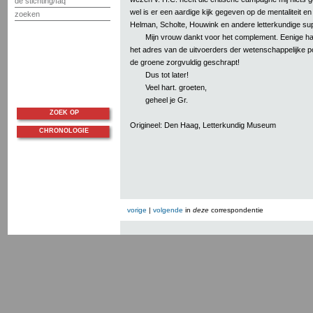
de stichting/faq
wel is er een aardige kijk gegeven op de mentaliteit en 
zoeken
Helman, Scholte, Houwink en andere letterkundige sup
Mijn vrouw dankt voor het complement. Eenige h
het adres van de uitvoerders der wetenschappelijke po
de groene zorgvuldig geschrapt!
Dus tot later!
Veel hart. groeten,
geheel je Gr.
ZOEK OP
Origineel: Den Haag, Letterkundig Museum
CHRONOLOGIE
vorige
|
volgende
in
deze
correspondentie