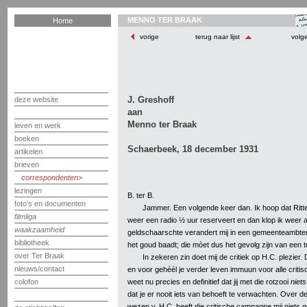
MENNO TER BRAAK
Home
vorige
terug naar lijst
volg
J. Greshoff
deze website
aan
Menno ter Braak
leven en werk
boeken
Schaerbeek, 18 december 1931
artikelen
brieven
correspondenten
lezingen
B. ter B.
foto's en documenten
Jammer. Een volgende keer dan. Ik hoop dat Ritte
filmliga
weer een radio ½ uur reserveert en dan klop ik weer 
waakzaamheid
geldschaarschte verandert mij in een gemeenteambten
bibliotheek
het goud baadt; die mòet dus het gevolg zijn van een t
over Ter Braak
In zekeren zin doet mij de critiek op H.C. plezier.
nieuws/contact
en voor gehéél je verder leven immuun voor alle critis
weet nu precies en definitief dat jij met die rotzooi
niets
colofon
dat je er nooit iets van behoeft te verwachten. Over 
wezen v. H.C. heeft die critische campagne mij niets