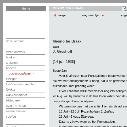
MENNO TER BRAAK
Home
vorige
terug naar lijst
volg
Menno ter Braak
deze website
aan
J. Greshoff
leven en werk
boeken
[14 juli 1936]
artikelen
brieven
Beste Jan
correspondenten
Voor je afreizen naar Portugal onze beste wensc
lezingen
nieuwe verkenningstocht! Ik hoop, dat je de gewens
foto's en documenten
zult vinden, met prachtig weer!
filmliga
Over Erasmus wil ik met pleizier nog iets schrijven
waakzaamheid
20 Aug. wel bij Holkema in de bus laten vallen. Van de
bibliotheek
besprekingen kreeg ik al proef.
over Ter Braak
Wij gaan morgen met vacantie. Hier zijn de adres
nieuws/contact
15 Juli - 22 Juli: Rozenhoflaan 2,
Zutfen
.
22 Juli - 5 Aug.:
Eibergen
.
colofon
Daarna zijn we weer op het Pomonaplein.
Ik heb nog een massa te doen eer ik weg kan, du