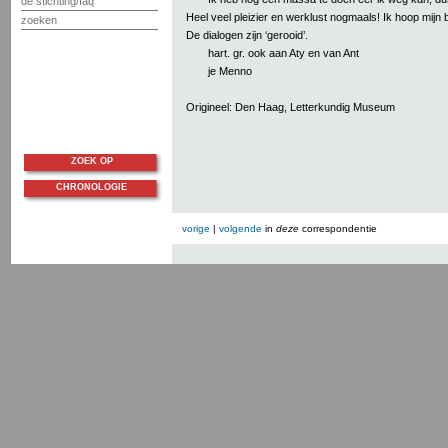
de stichting/faq
Heel veel pleizier en werklust nogmaals! Ik hoop mijn
zoeken
De dialogen zijn ‘gerooid’.
hart. gr. ook aan Aty en van Ant
je Menno
Origineel: Den Haag, Letterkundig Museum
ZOEK OP
CHRONOLOGIE
vorige
|
volgende
in
deze
correspondentie