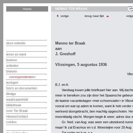
MENNO TER BRAAK
Home
vorige
terug naar lijst
volg
Menno ter Braak
deze website
aan
J. Greshoff
leven en werk
boeken
Vlissingen, 5 augustus 1936
artikelen
brieven
Vlis
correspondenten
lezingen
B.J. en A.
foto's en documenten
Vandaag kwam jullie briefkaart hier aan. Wij dachten
filmliga
meer te bereiken zou zijn door het Spaansche gebeur
waakzaamheid
de laatste vacantiedagen <met schoonvader> in Vlissi
bibliotheek
vooral om wat op adem te komen, want ik heb verder 
over Ter Braak
werkend doorgebracht, ben machtig opgeschoten. Het
nieuws/contact
moorddadig slecht. Morgen begin ik weer; adres dus 
Gr. Ned. van Aug. was weer een uitstekend numme
colofon
maar! Ik zal Erasmus en v.d. Woesteijne voor 20 Aug
Tot nader en h.gr. a.a.