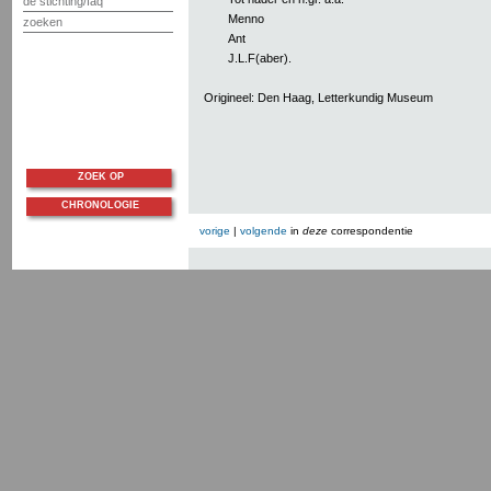
de stichting/faq
Menno
zoeken
Ant
J.L.F(aber).
Origineel: Den Haag, Letterkundig Museum
ZOEK OP
CHRONOLOGIE
vorige
|
volgende
in
deze
correspondentie