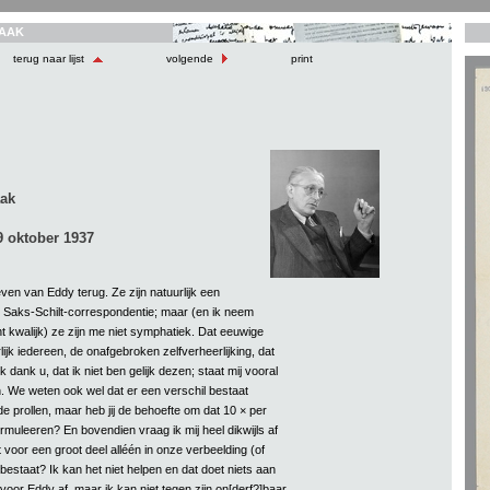
AAK
terug naar lijst
volgende
print
aak
 oktober 1937
even van Eddy terug. Ze zijn natuurlijk een
 Saks-Schilt-correspondentie; maar (en ik neem
t kwalijk) ze zijn me niet symphatiek. Dat eeuwige
lijk iedereen, de onafgebroken zelfverheerlijking, dat
k dank u, dat ik niet ben gelijk dezen; staat mij vooral
. We weten ook wel dat er een verschil bestaat
e prollen, maar heb jij de behoefte om dat 10 × per
ormuleeren? En bovendien vraag ik mij heel dikwijls af
et voor een groot deel alléén in onze verbeelding (of
) bestaat? Ik kan het niet helpen en dat doet niets aan
oor Eddy af, maar ik kan niet tegen zijn on[derf?]baar