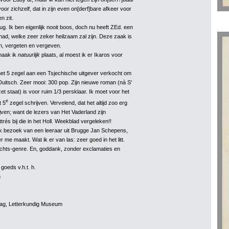
or zichzelf, dat in zijn even on[derf]bare afkeer voor
n zit.
rug. Ik ben eigenlijk nooit boos, doch nu heeft ZEd. een
ad, welke zeer zeker heilzaam zal zijn. Deze zaak is
, vergeten en vergeven.
maak ik
natuurlijk
plaats, al moest ik er Ikaros voor
et 5 zegel aan een Tsjechische uitgever verkocht om
 Duitsch. Zeer mooi: 300 pop. Zijn nieuwe roman (nà S'
et staat) is voor ruim 1/3 persklaar. Ik moet voor het
e
t 5
zegel schrijven. Vervelend, dat het altijd zoo erg
ijven; want de lezers van Het Vaderland zijn
trés bij die in het Holl. Weekblad vergeleken!!
k bezoek van een leeraar uit Brugge Jan Schepens,
 me maakt. Wat ik er van las: zeer goed in het litt.
ichts-genre. En, goddank, zonder exclamaties en
goeds v.h.t. h.
n
aag, Letterkundig Museum