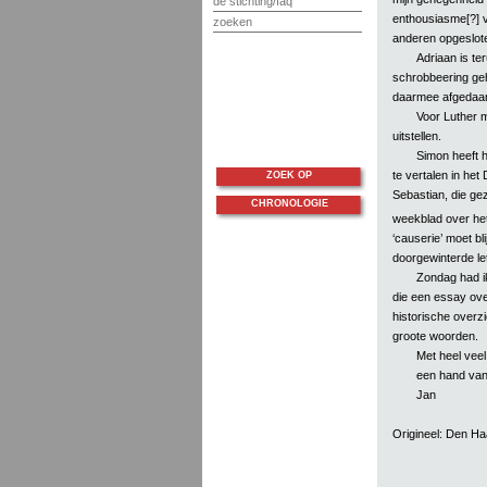
de stichting/faq
enthousiasme[?] vo
zoeken
anderen opgeslote
Adriaan is te
schrobbeering geh
daarmee afgedaan
Voor Luther 
uitstellen.
Simon heeft h
te vertalen in het
ZOEK OP
Sebastian, die gez
CHRONOLOGIE
weekblad over he
‘causerie’ moet bl
doorgewinterde let
Zondag had i
die een essay over
historische overz
groote woorden.
Met heel veel 
een hand va
Jan
Origineel: Den H