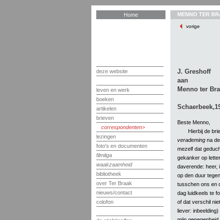
MENNO TER BR
Home
vorige
J. Greshoff
deze website
aan
Menno ter Br
leven en werk
boeken
Schaerbeek,19
artikelen
brieven
Beste Menno,
correspondenten
Hierbij de bri
lezingen
verademing
na de
foto's en documenten
mezelf dat geduch
filmliga
gekanker op letter
waakzaamheid
daverende: heer, i
bibliotheek
op den duur tegen
over Ter Braak
tusschen ons en d
nieuws/contact
dag luidkeels te f
of dat verschil ni
colofon
liever: inbeelding
mijn genegenheid v