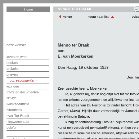
MENNO TER BRAAK
Home
vorige
terug naar lijst
volg
Menno ter Braak
deze website
aan
E. van Moerkerken
leven en werk
boeken
Den Haag, 19 oktober 1937
artikelen
brieven
Den Haa
correspondenten
lezingen
Zeer geachte heer v. Moerkerken
foto's en documenten
Ja, ik geneer mij, dat ik nog altijd niet tot die fot
filmliga
het me telkens voorgenomen, en altijd kwam er iets t
waakzaamheid
Het adres van Du Perron is tot nader bericht: Ho
bibliotheek
Garoet, (Java). Hij blijft daar vermoedelijk tot Januari; 
over Ter Braak
betrekking in Batavia.
nieuws/contact
Ik zag de tentoonstelling Foto '37. Mijn reactie wa
kunst een verduiveld
gemakkelijke
kunst, en hoe verve
colofon
russische of semi-russische smoelen, afgewisseld do
zandverstuivingen, glazen, potjes en weer smoelen! Ik l