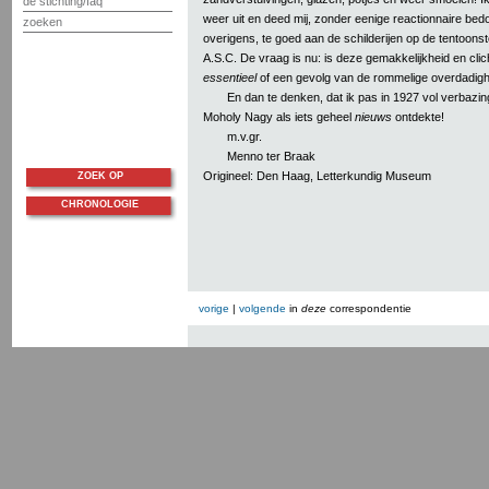
de stichting/faq
weer uit en deed mij, zonder eenige reactionnaire bed
zoeken
overigens, te goed aan de schilderijen op de tentoonst
A.S.C. De vraag is nu: is deze gemakkelijkheid en clic
essentieel
of een gevolg van de rommelige overdadig
En dan te denken, dat ik pas in 1927 vol verbazi
Moholy Nagy als iets geheel
nieuws
ontdekte!
m.v.gr.
Menno ter Braak
Origineel: Den Haag, Letterkundig Museum
ZOEK OP
CHRONOLOGIE
vorige
|
volgende
in
deze
correspondentie