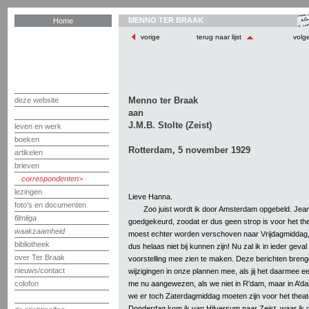
MENNO TER BRAAK
Home
vorige
terug naar lijst
volg
Menno ter Braak
deze website
aan
J.M.B. Stolte (Zeist)
leven en werk
boeken
Rotterdam, 5 november 1929
artikelen
brieven
correspondenten
lezingen
Lieve Hanna.
foto's en documenten
Zoo juist wordt ik door Amsterdam opgebeld. Jeann
filmliga
goedgekeurd, zoodat er dus geen strop is voor het the
waakzaamheid
moest echter worden verschoven naar Vrijdagmiddag, 
bibliotheek
dus helaas niet bij kunnen zijn! Nu zal ik in ieder geva
over Ter Braak
voorstelling mee zien te maken. Deze berichten bren
nieuws/contact
wijzigingen in onze plannen mee, als jij het daarmee een
me nu aangewezen, als we niet in R'dam, maar in A
colofon
we er toch Zaterdagmiddag moeten zijn voor het theate
Donderdag kom ik van Hilversum naar Zeist, waar ik d