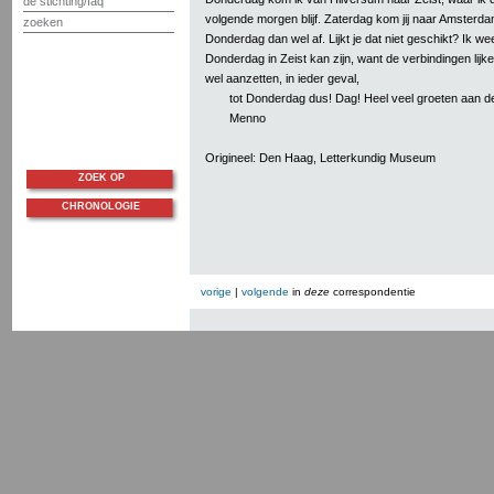
de stichting/faq
volgende morgen blijf. Zaterdag kom jij naar Amsterda
zoeken
Donderdag dan wel af. Lijkt je dat niet geschikt? Ik wee
Donderdag in Zeist kan zijn, want de verbindingen lijke
wel aanzetten, in ieder geval,
tot Donderdag dus! Dag! Heel veel groeten aan de
Menno
Origineel: Den Haag, Letterkundig Museum
ZOEK OP
CHRONOLOGIE
vorige
|
volgende
in
deze
correspondentie