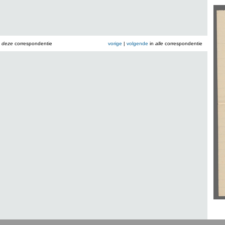
n
deze
correspondentie
vorige
|
volgende
in
alle
correspondentie