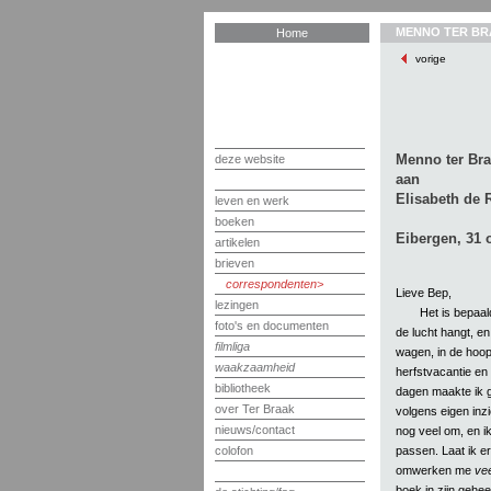
MENNO TER BR
Home
vorige
Menno ter Br
deze website
aan
Elisabeth de 
leven en werk
boeken
Eibergen, 31 
artikelen
brieven
correspondenten
Lieve Bep,
lezingen
Het is bepaal
foto's en documenten
de lucht hangt, e
filmliga
wagen, in de hoop
waakzaamheid
herfstvacantie en 
bibliotheek
dagen maakte ik 
over Ter Braak
volgens eigen inzi
nieuws/contact
nog veel om, en ik
passen. Laat ik er
colofon
omwerken me
vee
boek in zijn gehe