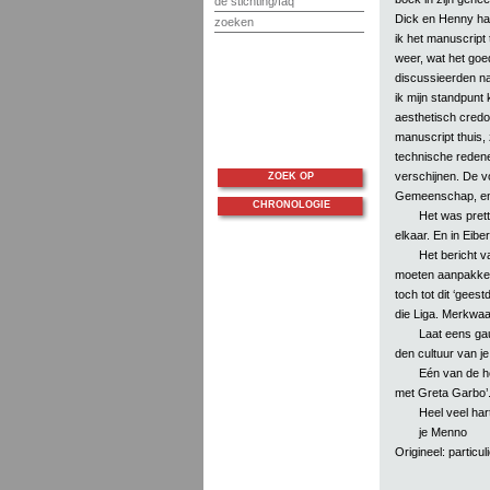
de stichting/faq
Dick en Henny had
zoeken
ik het manuscript t
weer, wat het goe
discussieerden na
ik mijn standpunt 
aesthetisch credo 
manuscript thuis,
technische redenen
verschijnen. De v
ZOEK OP
Gemeenschap, en 
CHRONOLOGIE
Het was prett
elkaar. En in Eibe
Het bericht v
moeten aanpakken, 
toch tot dit ‘gees
die Liga. Merkwaar
Laat eens gauw
den cultuur van je 
Eén van de h
met Greta Garbo’
Heel veel hart
je Menno
Origineel: particuli