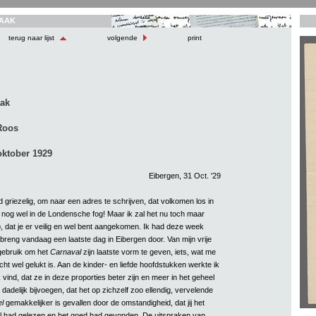
AAK
terug naar lijst
volgende
print
aak
Roos
oktober 1929
Eibergen, 31 Oct. '29
d griezelig, om naar een adres te schrijven, dat volkomen los in
n nog wel in de Londensche fog! Maar ik zal het nu toch maar
, dat je er veilig en wel bent aangekomen. Ik had deze week
breng vandaag een laatste dag in Eibergen door. Van mijn vrije
gebruik om het
Carnaval
zijn laatste vorm te geven, iets, wat me
cht wel gelukt is. Aan de kinder- en liefde hoofdstukken werkte ik
 vind, dat ze in deze proporties beter zijn en meer in het geheel
 dadelijk bijvoegen, dat het op zichzelf zoo ellendig, vervelende
l
gemakkelijker is gevallen door de omstandigheid, dat jij het
el had gelezen en het goed had gevonden. De uitspraken van