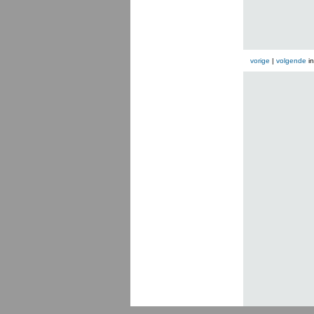
vorige
|
volgende
i