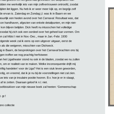
den me werkelijk iets van mijn zelfvertrouwen ontroofd, zoodat
ijden liet liggen. Nu heb ik er weer meer kijk op, en begrijp zelf
de ervan is. Zaterdag en Zondag j.l. was ik in Baarn en we
tuurlijk een heelen avond over het
Carnaval.
Resultaat was, dat
kon handhaven, afgezien van enkele detailpunten, en mijn niet-
kon blijven belijden. Dick heeft nu intusschen het volledige
 zoodat hij zich ook een oordeel over het geheel kan vormen. Om
 zal hfdst I niet in Nov.-Dec., maar in Jan.-Febr. 1930
olgende week zal ik eens op een uitgever uitgaan, eerst de
als die weigeren, misschien van Dishoeck.
ig in Baarn, de besprekingen over het
Carnaval
brachten ons bij
rgen troffen we nog prachtig herfstweer.
an het Ligatheater stond nu ook in de bladen, zoodat we nu zullen
om er realiteit van te maken. Welke inconsequentie drijft mij
tdriftig handelen’ voor de Liga? Het is een stuk leven geworden,
dig, en vreemd, dat ik je nu bij de voorstellingen niet zal zien.
 iets van je insulaire positie hooren. B.v. hoe je er in slaagt,
af te zetten. Daaraan geloof ik n.l. niet.
oofdstukken van mijn nieuwe boek zal heeten: ‘Gemeenschap
.
. gr.!
ere collectie