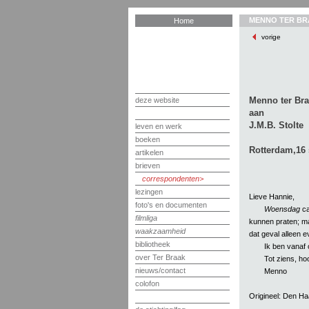
MENNO TER BR
Home
vorige
Menno ter Bra
deze website
aan
J.M.B. Stolte
leven en werk
boeken
Rotterdam,16
artikelen
brieven
correspondenten
lezingen
Lieve Hannie,
foto's en documenten
Woensdag
ca
filmliga
kunnen praten; maa
waakzaamheid
dat geval alleen e
bibliotheek
Ik ben vanaf 
over Ter Braak
Tot ziens, hoo
nieuws/contact
Menno
colofon
Origineel: Den H