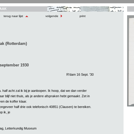
AAK
terug naar lijst
volgende
print
ak (Rotterdam)
 september 1930
R'dam 16 Sept. '30
. half acht zal ik bij je aanloopen. Ik hoop, dat we dan verder
r blijf niet thuis, als je andere afspraken hebt gemaakt. Zet in
ven de koffer klaar.
ongeveer half drie ook telefonisch 40851 (Clausen) te bereiken.
p ik, je
aag, Letterkundig Museum