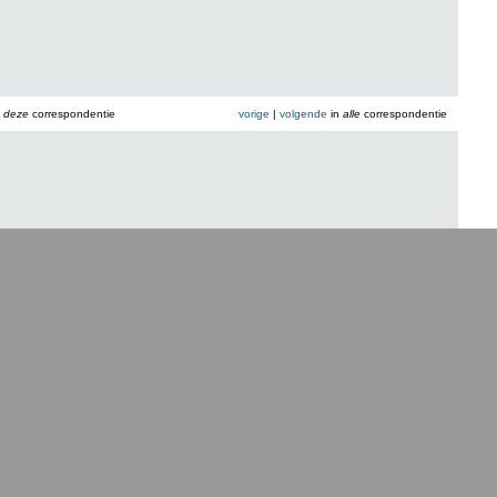
n
deze
correspondentie
vorige
|
volgende
in
alle
correspondentie