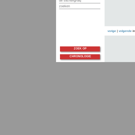
de stichting/faq
zoeken
vorige
|
volgende
i
ZOEK OP
CHRONOLOGIE