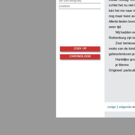
de stichting/faq
schiet het nu niet
zoeken
lukt het me naar 
nog maar twee avo
Allerlei lieden br
weer tijd.
Wij hadden ee
Rothenburg zijn b
Zeer benieuwd
motto van de kinder
ZOEK OP
gebeurtenissen je 
CHRONOLOGIE
Hartelijke gr
je Menno
Origineel: particuli
vorige
|
volgende
i