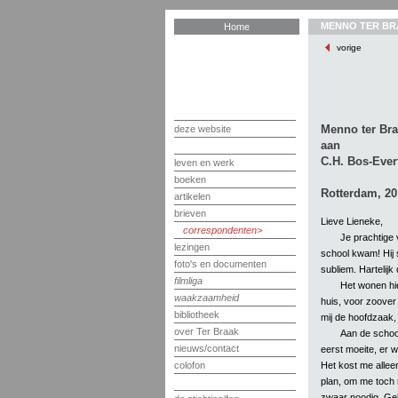
MENNO TER BR
Home
vorige
Menno ter Br
deze website
aan
C.H. Bos-Ever
leven en werk
boeken
Rotterdam, 20
artikelen
brieven
Lieve Lieneke,
correspondenten
Je prachtige 
lezingen
school kwam! Hij s
foto's en documenten
subliem. Hartelijk
filmliga
Het wonen hier
waakzaamheid
huis, voor zoover 
bibliotheek
mij de hoofdzaak, 
over Ter Braak
Aan de schoo
nieuws/contact
eerst moeite, er w
Het kost me alleen
colofon
plan, om me toch m
zwaar noodig. Gelu