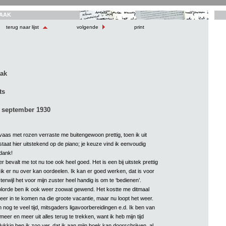
AAK
terug naar lijst
volgende
print
aak
ts
 september 1930
vaas met rozen verraste me buitengewoon prettig, toen ik uit
taat hier uitstekend op de piano; je keuze vind ik eenvoudig
 dank!
 bevalt me tot nu toe ook heel goed. Het is een bij uitstek prettig
ik er nu over kan oordeelen. Ik kan er goed werken, dat is voor
terwijl het voor mijn zuster heel handig is om te ‘bedienen’.
lorde ben ik ook weer zoowat gewend. Het kostte me ditmaal
eer in te komen na die groote vacantie, maar nu loopt het weer.
 nog te veel tijd, mitsgaders ligavoorbereidingen e.d. Ik ben van
eer en meer uit alles terug te trekken, want ik heb mijn tijd
kkig ben ik zoo ver, dat ik aan mijn boek kan doorschrijven, al