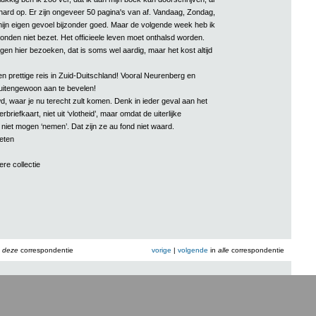
 hard op. Er zijn ongeveer 50 pagina's van af. Vandaag, Zondag,
mijn eigen gevoel bijzonder goed. Maar de volgende week heb ik
nden niet bezet. Het officieele leven moet onthalsd worden.
engen hier bezoeken, dat is soms wel aardig, maar het kost altijd
n prettige reis in Zuid-Duitschland! Vooral Neurenberg en
uitengewoon aan te bevelen!
, waar je nu terecht zult komen. Denk in ieder geval aan het
briefkaart, niet uit ‘vlotheid’, maar omdat de uiterlijke
niet mogen ‘nemen’. Dat zijn ze au fond niet waard.
oeten
ere collectie
n
deze
correspondentie
vorige
|
volgende
in
alle
correspondentie