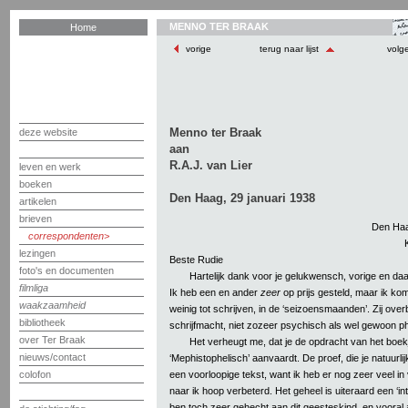
MENNO TER BRAAK
Home
vorige
terug naar lijst
volg
Menno ter Braak
deze website
aan
R.A.J. van Lier
leven en werk
boeken
Den Haag, 29 januari 1938
artikelen
brieven
Den Haa
correspondenten
lezingen
Beste Rudie
foto's en documenten
Hartelijk dank voor je gelukwensch, vorige en daa
filmliga
Ik heb een en ander
zeer
op prijs gesteld, maar ik ko
waakzaamheid
weinig tot schrijven, in de ‘seizoensmaanden’. Zij over
bibliotheek
schrijfmacht, niet zozeer psychisch als wel gewoon p
over Ter Braak
Het verheugt me, dat je de opdracht van het boek
nieuws/contact
‘Mephistophelisch’ aanvaardt. De proef, die je natuurli
een voorloopige tekst, want ik heb er nog zeer veel i
colofon
naar ik hoop verbeterd. Het geheel is uiteraard een ‘i
ben toch zeer gehecht aan dit geesteskind, en vooral 