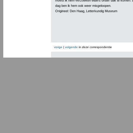
moest ik hem verzoeken elders onder dak te komen.
dag ben ik hem ook weer misgeloopen.
Origineel: Den Haag, Letterkundig Museum
vorige
|
volgende
in
deze
correspondentie