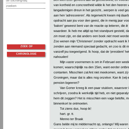
de stichting/faq
van kortheid en concreetheid wilde ik het den heeren 
zoeken
langademigen dreun in het gezicht...werpen is veel g
aan hen ‘adresseeren’. Als tegenwicht kwam mij daarbi
opdracht aan jou voor den geest, die in menig jaar voo
‘baken’ geweest bent van de reactie op letteren, die
ik
waardeer. Ik heb me altijd op het standpunt gesteld, 
zin
moet zijn, en dat anders een boek
niet
moet worde
Zoo wenen mijn ‘Christenen’ zonder opdracht want ik he
zenden aan niemand speciaal gedacht, en zoo is dit mef
ZOEK OP
vanzelf jou toegeeïgend. Ik hoop, dat de ‘president’ het 
CHRONOLOGIE
nahouden!
Mijn
vaste
voornemen is om in Februari een weeke
komen; waarschijnlijk na den 15en, want eerder ontbr
contanten. Misschien zal Ant niet meekomen, want zij 
Groningen, maar dat is alles nog onzeker. Kan ik (wij e
pension logeeren?
Van Gorter kreeg ik een paar stukken, waarover 
schrijven, zoodra ik werkelijk tijd heb, en niet geparaly
hem dit zeggen? Het is misschien een vage belofte, 
binnenkort te ontmoeten.
Tot ziens dus, hoop ik!
hart. gr. tt.
Menno ter Braak
Gans belde mij te middernacht op, onlangs! Wij waren 