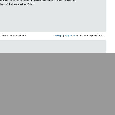
dam, K. Lekkerkerker. Brief.
n
deze
correspondentie
vorige
|
volgende
in
alle
correspondentie