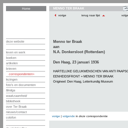
MENNO TER BRAAK
Home
vorige
terug naar lijst
volg
Menno ter Braak
deze website
aan
N.A. Donkersloot (Rotterdam)
leven en werk
boeken
Den Haag, 23 januari 1936
artikelen
brieven
HARTELIJKE GELUKWENSCHEN VAN ANTI PAAPS
correspondenten
EENHEIDSFRONT = MENNO TER BRAAK
lezingen
Origineel: Den Haag, Letterkundig Museum
foto's en documenten
filmliga
waakzaamheid
bibliotheek
over Ter Braak
nieuws/contact
vorige
|
volgende
in
deze
correspondentie
colofon