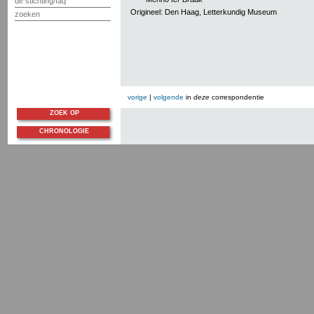
de stichting/faq
Origineel: Den Haag, Letterkundig Museum
zoeken
vorige
|
volgende
in
deze
correspondentie
ZOEK OP
CHRONOLOGIE