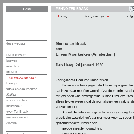
MENNO TER BRAAK
Home
vorige
terug naar lijst
volg
Menno ter Braak
deze website
aan
E. van Moerkerken (Amsterdam)
leven en werk
boeken
Den Haag, 24 januari 1936
artikelen
brieven
correspondenten
Zeer geachte Heer van Moerkerken
lezingen
De verontschuldigingen, die U van mij te goed hebt,
foto's en documenten
dat ik ze maar met één woord af zal doen: mijn traaghe
filmliga
terugzenden was onvergeeflijk. Ik bied U mij excuse
waakzaamheid
alleen te overwegen, dat de journalistiek een vak is, da
bibliotheek
verzuimen leidt.
over Ter Braak
Ik vind Uw foto's overigens bijzonder geslaagd, 
nieuws/contact
practische waarde heeft dat niet meer voor U, sedert 
tijdschriftredacteur meer ben.
colofon
met de meeste hoogachting,
Menno ter Braak