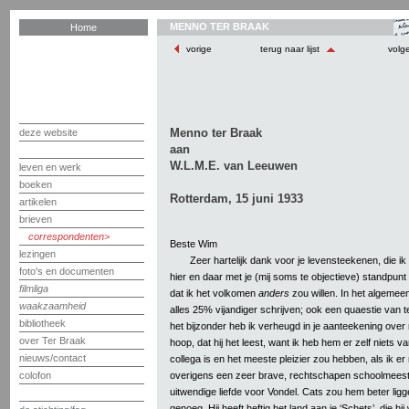
MENNO TER BRAAK
Home
vorige
terug naar lijst
volg
Menno ter Braak
deze website
aan
W.L.M.E. van Leeuwen
leven en werk
boeken
Rotterdam, 15 juni 1933
artikelen
brieven
correspondenten
Beste Wim
lezingen
Zeer hartelijk dank voor je levensteekenen, die 
foto's en documenten
hier en daar met je (mij soms te objectieve) standpu
filmliga
dat ik het volkomen
anders
zou willen. In het algemeen
waakzaamheid
alles 25% vijandiger schrijven; ook een quaestie van
bibliotheek
het bijzonder heb ik verheugd in je aanteekening over 
over Ter Braak
hoop, dat hij het leest, want ik heb hem er zelf niets v
nieuws/contact
collega is en het meeste pleizier zou hebben, als ik er
overigens een zeer brave, rechtschapen schoolmeest
colofon
uitwendige liefde voor Vondel. Cats zou hem beter ligge
genoeg. Hij heeft heftig het land aan je ‘Schets’, die hi