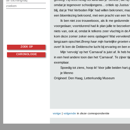
de stichting/faq
omdat je tegenover schooljongens... critiek op Justus v
zoeken
blij, dat je ‘Het Verboden Rijk’ had willen bekronen; ma
een bloemlezing bekroond, met een pracht van een ‘toe
Ik ben niet zoo trouwelooos, als ik me gedurende h
voorgedaan; voortdurend had ik plan jullie te bezoek
niets van, ook al, omdat ik telkens zeer vluchtig in d
kom deze zomer zeker eens opdagen! Wat vervelend,
langzaam opschiet.
Breng haar mijn hartelijke groeten
over
! Ik ken de Deldensche lucht bij ervaring en ben 
ZOEK OP
Mijn ‘vervolg’ op het ‘Carnaval’ is juist af. Ik heb
CHRONOLOGIE
in een heel andere toon dan het ‘Carnaval’. Te zijner tijd
exemplaar.
Spoedig tot ziens, hoop ik! Voor jullie beiden hart.
je Menno
Origineel: Den Haag, Letterkundig Museum
vorige
|
volgende
in
deze
correspondentie