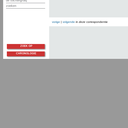
de stichting/faq
zoeken
vorige
|
volgende
in
deze
correspondentie
ZOEK OP
CHRONOLOGIE