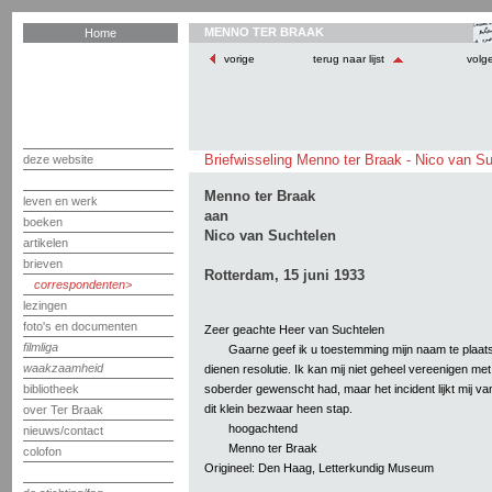
MENNO TER BRAAK
Home
vorige
terug naar lijst
volg
Briefwisseling Menno ter Braak - Nico van S
deze website
Menno ter Braak
leven en werk
aan
boeken
Nico van Suchtelen
artikelen
brieven
Rotterdam, 15 juni 1933
correspondenten
lezingen
foto's en documenten
Zeer geachte Heer van Suchtelen
filmliga
Gaarne geef ik u toestemming mijn naam te plaats
waakzaamheid
dienen resolutie. Ik kan mij niet geheel vereenigen met
soberder gewenscht had, maar het incident lijkt mij va
bibliotheek
dit klein bezwaar heen stap.
over Ter Braak
hoogachtend
nieuws/contact
Menno ter Braak
colofon
Origineel: Den Haag, Letterkundig Museum