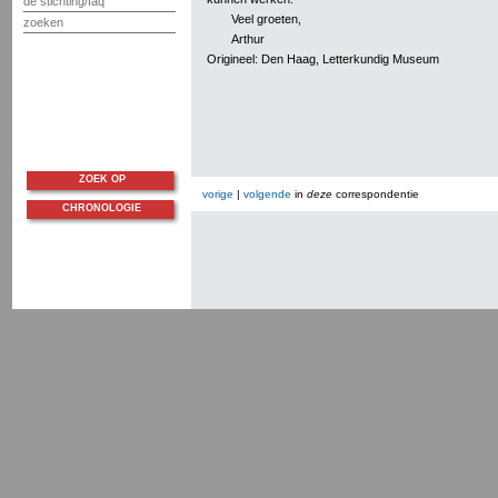
de stichting/faq
Veel groeten,
zoeken
Arthur
Origineel: Den Haag, Letterkundig Museum
ZOEK OP
vorige
|
volgende
in
deze
correspondentie
CHRONOLOGIE