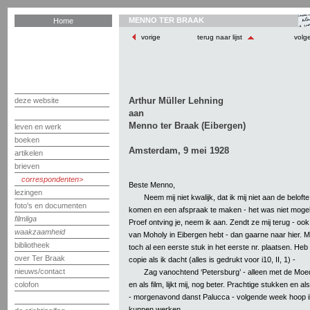
MENNO TER BRAAK
Home
vorige
terug naar lijst
volg
Arthur Müller Lehning
deze website
aan
Menno ter Braak (Eibergen)
leven en werk
boeken
Amsterdam, 9 mei 1928
artikelen
brieven
correspondenten
Beste Menno,
lezingen
Neem mij niet kwalijk, dat ik mij niet aan de belofte 
foto's en documenten
komen en een afspraak te maken - het was niet mogel
filmliga
Proef ontving je, neem ik aan. Zendt ze mij terug - ook
waakzaamheid
van Moholy in Eibergen hebt - dan gaarne naar hier. M
bibliotheek
toch al een eerste stuk in het eerste nr. plaatsen. Heb
over Ter Braak
copie als ik dacht (alles is gedrukt voor i10, II, 1) -
nieuws/contact
Zag vanochtend ‘Petersburg’ - alleen met de Moed
en als film, lijkt mij, nog beter. Prachtige stukken en a
colofon
- morgenavond danst Palucca - volgende week hoop i
kunnen werken.