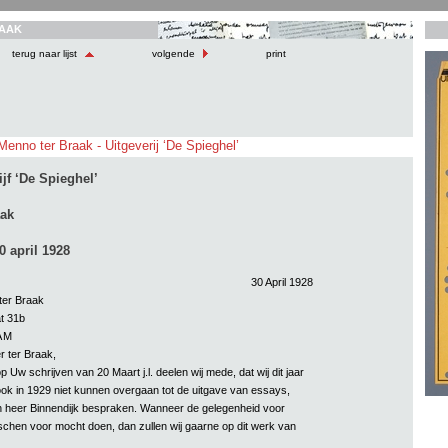
AAK
terug naar lijst
volgende
print
Menno ter Braak - Uitgeverij ‘De Spieghel’
jf ‘De Spieghel’
aak
 april 1928
30 April 1928
er Braak
t 31b
AM
 ter Braak,
 Uw schrijven van 20 Maart j.l. deelen wij mede, dat wij dit jaar
 ook in 1929 niet kunnen overgaan tot de uitgave van essays,
n heer Binnendijk bespraken. Wanneer de gelegenheid voor
sschen voor mocht doen, dan zullen wij gaarne op dit werk van