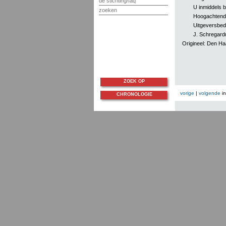
de stichting/faq
U inmiddels 
zoeken
Hoogachtend
Uitgeversbedr
J. Schregard
Origineel: Den H
ZOEK OP
vorige
|
volgende
i
CHRONOLOGIE