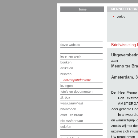
MENNO TER BR
Home
vorige
Briefwisseling 
deze website
Uitgeversbedri
leven en werk
aan
boeken
Menno ter Br
artikelen
brieven
Amsterdam, 30
correspondenten
lezingen
foto's en documenten
Den Heer Menno t
filmliga
Den Texstraa
waakzaamheid
AMSTERD
Zeer geachte Heer
bibliotheek
In antwoord op
over Ter Braak
en waarschijnlijk
nieuws/contact
zooals wij met de
colofon
uitgave zich intu
Uw terugkomen.