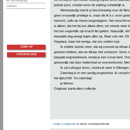
de stichting/faq
poésie pure, zoodat soms de staking verleidelijk is.
zoeken
Merkwaardig vind ik je beschouwing over de filmz
geen vrouwelijk privilege is, maar die ik b.v. even goed
mensch, zelfs de meest losgeslagene. Het verschil m
is alleen, dat het bij ons alleen dient, om steeds weer 
het een oogenblik zijn kracht liet gelden. Natuurlijk: 
bepaalde dag weegt tegen alles op. Maar ook niet. Dit 
Hegelarij, maar het eenige, dat ons redden kan.
Ik ontdek steeds meer, dat wij zooveel op elkaar l
ZOEK OP
gemeen hebben, dat we elkaar niet
verbazen.
Soms vi
CHRONOLOGIE
bepaald angstwekkend, omdat je een vrouw bent. Vro
gewoonlijk niet door helderheid en overeenkomst. Me
Ik zal Laforgue lezen, zoodra ik weer in Eibergen
Zaterdag is er een aardig programma. Ik verspil nu
het tijdschrift. Tot zaterdag!
je Menno
Origineel: particuliere collectie
vorige
|
volgende
in
deze
correspondentie