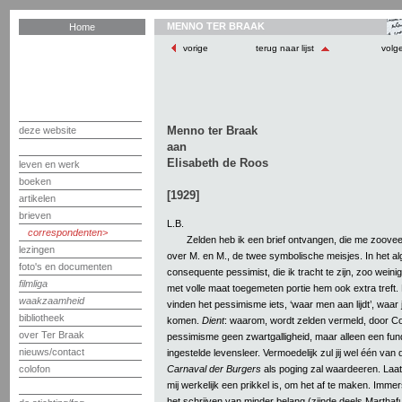
MENNO TER BRAAK
Home
vorige
terug naar lijst
volg
Menno ter Braak
deze website
aan
Elisabeth de Roos
leven en werk
boeken
[1929]
artikelen
brieven
L.B.
correspondenten
Zelden heb ik een brief ontvangen, die me zoovee
lezingen
over M. en M., de twee symbolische meisjes. In het a
foto's en documenten
consequente pessimist, die ik tracht te zijn, zoo weinig
filmliga
met volle maat toegemeten portie hem ook extra tref
waakzaamheid
vinden het pessimisme iets, ‘waar men aan lijdt’, waar
bibliotheek
komen.
Dient
: waarom, wordt zelden vermeld, door Cos
over Ter Braak
pessimisme geen zwartgalligheid, maar alleen een fun
nieuws/contact
ingestelde levensleer. Vermoedelijk zul jij wel één van d
Carnaval der Burgers
als poging zal waardeeren. Laat 
colofon
mij werkelijk een prikkel is, om het af te maken. Imme
het schrijven van minder belang (zijnde deels Marthafu