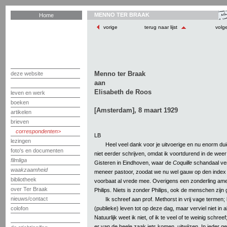
MENNO TER BRAAK
Home
vorige
terug naar lijst
volg
Menno ter Braak
deze website
aan
Elisabeth de Roos
leven en werk
boeken
[Amsterdam], 8 maart 1929
artikelen
brieven
correspondenten
LB
lezingen
Heel veel dank voor je uitvoerige en nu enorm duide
foto's en documenten
niet eerder schrijven, omdat ik voortdurend in de weer
filmliga
Gisteren in Eindhoven, waar de
Coquille
schandaal ver
waakzaamheid
meneer pastoor, zoodat we nu wel gauw op den index z
bibliotheek
voorbaat al vrede mee. Overigens een zonderling amer
over Ter Braak
Philips. Niets is zonder Philips, ook de menschen zijn 
nieuws/contact
Ik schreef aan prof. Methorst in vrij vage termen; l
(publieke) leven tot op deze dag, maar verviel niet in a
colofon
Natuurlijk weet ik niet, of ik te veel of te weinig schree
er van de heele zaak iets komen, uitwijzen. In ieder gev