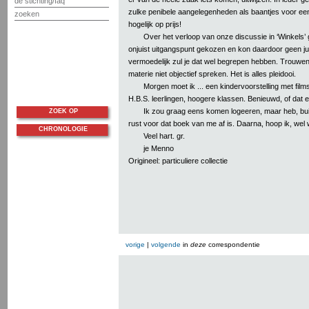
de stichting/faq
zulke penibele aangelegenheden als baantjes voor ee
zoeken
hogelijk op prijs!
Over het verloop van onze discussie in ‘Winkels’
onjuist uitgangspunt gekozen en kon daardoor geen j
vermoedelijk zul je dat wel begrepen hebben. Trouwen
materie niet objectief spreken. Het is alles pleidooi.
Morgen moet ik ... een kindervoorstelling met film
H.B.S. leerlingen, hoogere klassen. Benieuwd, of dat 
Ik zou graag eens komen logeeren, maar heb, buit
ZOEK OP
rust voor dat boek van me af is. Daarna, hoop ik, wel 
CHRONOLOGIE
Veel hart. gr.
je Menno
Origineel: particuliere collectie
vorige
|
volgende
in
deze
correspondentie