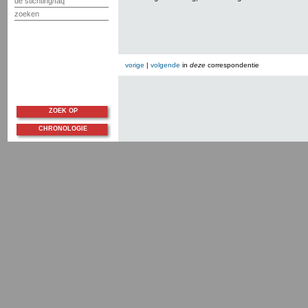
de stichting/faq
zoeken
vorige
|
volgende
in
deze
correspondentie
ZOEK OP
CHRONOLOGIE