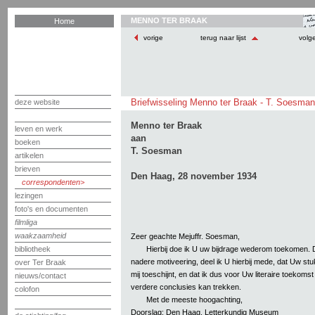
MENNO TER BRAAK
Home
vorige
terug naar lijst
volg
Briefwisseling Menno ter Braak - T. Soesman
deze website
Menno ter Braak
leven en werk
aan
boeken
T. Soesman
artikelen
brieven
Den Haag, 28 november 1934
correspondenten
lezingen
foto's en documenten
filmliga
waakzaamheid
Zeer geachte Mejuffr. Soesman,
Hierbij doe ik U uw bijdrage wederom toekomen. 
bibliotheek
nadere motiveering, deel ik U hierbij mede, dat Uw stuk
over Ter Braak
mij toeschijnt, en dat ik dus voor Uw literaire toekoms
nieuws/contact
verdere conclusies kan trekken.
colofon
Met de meeste hoogachting,
Doorslag: Den Haag, Letterkundig Museum