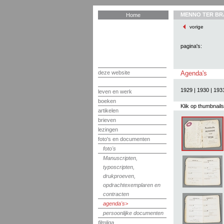
MENNO TER BR
Home
vorige
pagina's:
deze website
Agenda's
1929
|
1930
|
193
leven en werk
boeken
Klik op thumbnail
artikelen
brieven
lezingen
foto's en documenten
foto's
Manuscripten,
typoscripten,
drukproeven,
opdrachtexemplaren en
contracten
agenda's
persoonlijke documenten
filmliga