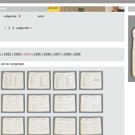
AAK
volgende
print
1
2
3
volgende >
1
|
1932
|
1933
|
1934
|
1935
|
1936
|
1937
|
1938
|
1939
s om te vergroten