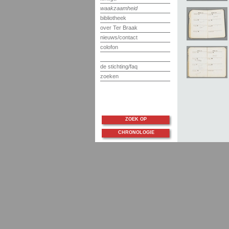
waakzaamheid
bibliotheek
over Ter Braak
nieuws/contact
colofon
de stichting/faq
zoeken
ZOEK OP
CHRONOLOGIE