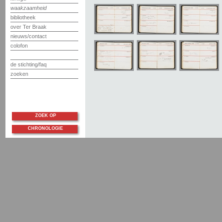
waakzaamheid
bibliotheek
over Ter Braak
nieuws/contact
colofon
de stichting/faq
zoeken
ZOEK OP
CHRONOLOGIE