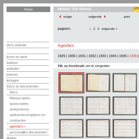
MENNO TER BRAAK
Home
vorige
volgende
print
pagina's:
1
2
3
volgende >
deze website
Agenda's
1929
|
1930
|
1931
|
1932
|
1933
|
1934
|
1935
|
1936
leven en werk
boeken
Klik op thumbnails om te vergroten
artikelen
brieven
lezingen
foto's en documenten
foto's
Manuscripten,
typoscripten,
drukproeven,
opdrachtexemplaren en
contracten
agenda's
persoonlijke documenten
filmliga