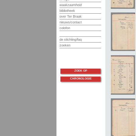
waakzaamheid
bibliotheek
over Ter Braak
nieuws/contact
colofon
de stichting/faq
zoeken
ZOEK OP
CHRONOLOGIE