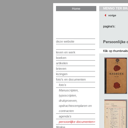
MENNO TER BR
Home
vorige
pagina's:
deze website
Persoonlijke
Klik op thumbnail
leven en werk
boeken
artikelen
brieven
lezingen
foto's en documenten
foto's
Manuscripten,
typoscripten,
drukproeven,
opdrachtexemplaren en
contracten
agenda's
persoonlijke documenten
filmliga