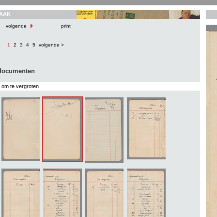
AAK
volgende
print
1
2
3
4
5
volgende >
 documenten
s om te vergroten