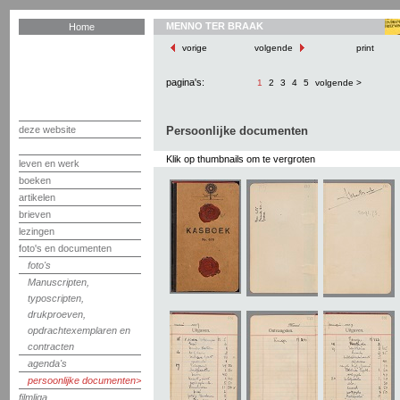
MENNO TER BRAAK
Home
vorige
volgende
print
pagina's:
1
2
3
4
5
volgende >
deze website
Persoonlijke documenten
Klik op thumbnails om te vergroten
leven en werk
boeken
artikelen
brieven
lezingen
foto's en documenten
foto's
Manuscripten,
typoscripten,
drukproeven,
opdrachtexemplaren en
contracten
agenda's
persoonlijke documenten
filmliga