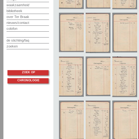
waakzaamheid
bibliotheek
over Ter Braak
nieuws/contact
colofon
de stichting/faq
zoeken
ZOEK OP
CHRONOLOGIE