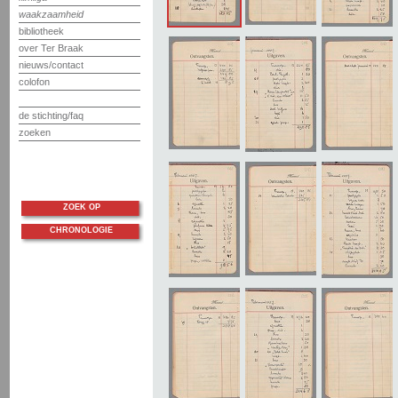
waakzaamheid
bibliotheek
over Ter Braak
nieuws/contact
colofon
de stichting/faq
zoeken
ZOEK OP
CHRONOLOGIE