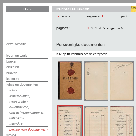
MENNO TER BRAAK
Home
vorige
volgende
print
pagina's:
1
2
3
4
5
volgende >
deze website
Persoonlijke documenten
Klik op thumbnails om te vergroten
leven en werk
boeken
artikelen
brieven
lezingen
foto's en documenten
foto's
Manuscripten,
typoscripten,
drukproeven,
opdrachtexemplaren en
contracten
agenda's
persoonlijke documenten
filmliga