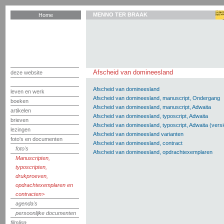
MENNO TER BRAAK
Home
Afscheid van domineesland
deze website
Afscheid van domineesland
leven en werk
Afscheid van domineesland, manuscript, Ondergang
boeken
Afscheid van domineesland, manuscript, Adwaita
artikelen
Afscheid van domineesland, typoscript, Adwaita
brieven
Afscheid van domineesland, typoscript, Adwaita (versi
lezingen
Afscheid van domineesland varianten
foto's en documenten
Afscheid van domineesland, contract
foto's
Afscheid van domineesland, opdrachtexemplaren
Manuscripten,
typoscripten,
drukproeven,
opdrachtexemplaren en
contracten
agenda's
persoonlijke documenten
filmliga