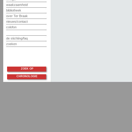
waakzaamheid
bibliotheek
over Ter Braak
nieuws/contact
colofon
de stichting/faq
zoeken
ZOEK OP
CHRONOLOGIE