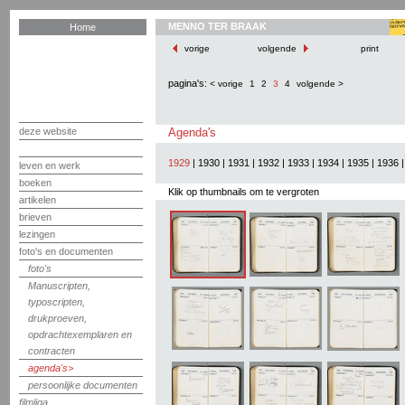
MENNO TER BRAAK
Home
vorige
volgende
print
pagina's:
< vorige
1
2
3
4
volgende >
deze website
Agenda's
1929
|
1930
|
1931
|
1932
|
1933
|
1934
|
1935
|
1936
leven en werk
boeken
Klik op thumbnails om te vergroten
artikelen
brieven
lezingen
foto's en documenten
foto's
Manuscripten,
typoscripten,
drukproeven,
opdrachtexemplaren en
contracten
agenda's
persoonlijke documenten
filmliga