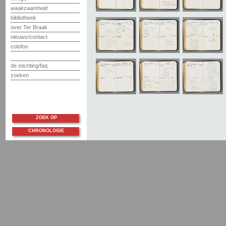
waakzaamheid
bibliotheek
over Ter Braak
nieuws/contact
colofon
de stichting/faq
zoeken
ZOEK OP
CHRONOLOGIE