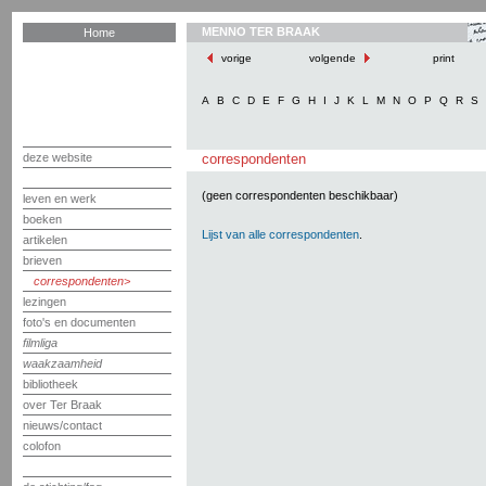
MENNO TER BRAAK
Home
vorige
volgende
print
A
B
C
D
E
F
G
H
I
J
K
L
M
N
O
P
Q
R
S
deze website
correspondenten
(geen correspondenten beschikbaar)
leven en werk
boeken
Lijst van alle correspondenten
.
artikelen
brieven
correspondenten
lezingen
foto's en documenten
filmliga
waakzaamheid
bibliotheek
over Ter Braak
nieuws/contact
colofon