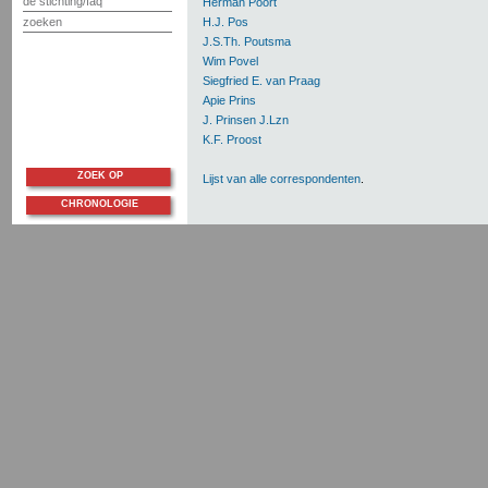
de stichting/faq
Herman Poort
zoeken
H.J. Pos
J.S.Th. Poutsma
Wim Povel
Siegfried E. van Praag
Apie Prins
J. Prinsen J.Lzn
K.F. Proost
ZOEK OP
Lijst van alle correspondenten
.
CHRONOLOGIE