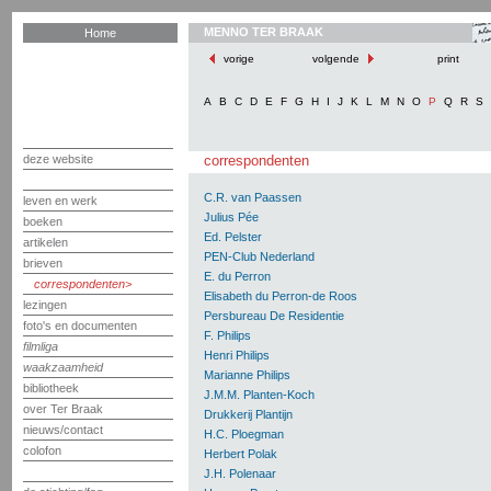
MENNO TER BRAAK
Home
vorige
volgende
print
A
B
C
D
E
F
G
H
I
J
K
L
M
N
O
P
Q
R
S
deze website
correspondenten
C.R. van Paassen
leven en werk
Julius Pée
boeken
Ed. Pelster
artikelen
PEN-Club Nederland
brieven
E. du Perron
correspondenten
Elisabeth du Perron-de Roos
lezingen
Persbureau De Residentie
foto's en documenten
F. Philips
filmliga
Henri Philips
waakzaamheid
Marianne Philips
bibliotheek
J.M.M. Planten-Koch
over Ter Braak
Drukkerij Plantijn
nieuws/contact
H.C. Ploegman
colofon
Herbert Polak
J.H. Polenaar