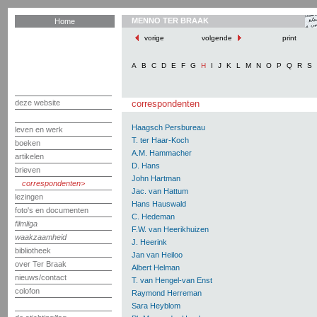
MENNO TER BRAAK
Home
vorige
volgende
print
A
B
C
D
E
F
G
H
I
J
K
L
M
N
O
P
Q
R
S
deze website
correspondenten
Haagsch Persbureau
leven en werk
T. ter Haar-Koch
boeken
A.M. Hammacher
artikelen
D. Hans
brieven
John Hartman
correspondenten
Jac. van Hattum
lezingen
Hans Hauswald
foto's en documenten
C. Hedeman
filmliga
F.W. van Heerikhuizen
waakzaamheid
J. Heerink
bibliotheek
Jan van Heiloo
over Ter Braak
Albert Helman
nieuws/contact
T. van Hengel-van Enst
colofon
Raymond Herreman
Sara Heyblom