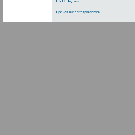
H.F.M. Huybers
Lijst van alle correspondenten
.