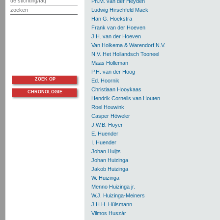
de stichting/faq
Ph.M. van der Heyden
zoeken
Ludwig Hirschfeld Mack
Han G. Hoekstra
Frank van der Hoeven
J.H. van der Hoeven
Van Holkema & Warendorf N.V.
N.V. Het Hollandsch Tooneel
Maas Holleman
P.H. van der Hoog
ZOEK OP
Ed. Hoornik
Christiaan Hooykaas
CHRONOLOGIE
Hendrik Cornelis van Houten
Roel Houwink
Casper Höweler
J.W.B. Hoyer
E. Huender
I. Huender
Johan Huijts
Johan Huizinga
Jakob Huizinga
W. Huizinga
Menno Huizinga jr.
W.J. Huizinga-Meiners
J.H.H. Hülsmann
Vilmos Huszár