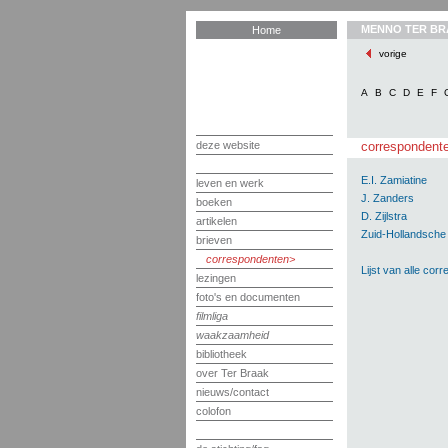
MENNO TER BR
Home
vorige
A
B
C
D
E
F
deze website
correspondent
E.I. Zamiatine
leven en werk
J. Zanders
boeken
D. Zijlstra
artikelen
Zuid-Hollandsche
brieven
correspondenten
Lijst van alle cor
lezingen
foto's en documenten
filmliga
waakzaamheid
bibliotheek
over Ter Braak
nieuws/contact
colofon