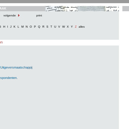
AAK
volgende
print
G
H
I
J
K
L
M
N
O
P
Q
R
S
T
U
V
W
X
Y
Z
alles
en
 Uitgeversmaatschappij
respondenten
.