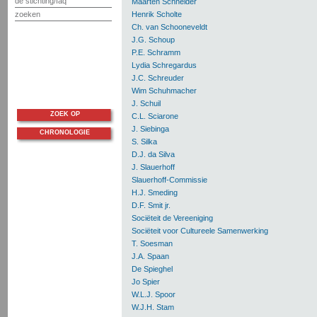
de stichting/faq
Maarten Schneider
zoeken
Henrik Scholte
Ch. van Schooneveldt
J.G. Schoup
P.E. Schramm
Lydia Schregardus
J.C. Schreuder
Wim Schuhmacher
J. Schuil
ZOEK OP
C.L. Sciarone
J. Siebinga
CHRONOLOGIE
S. Silka
D.J. da Silva
J. Slauerhoff
Slauerhoff-Commissie
H.J. Smeding
D.F. Smit jr.
Sociëteit de Vereeniging
Sociëteit voor Cultureele Samenwerking
T. Soesman
J.A. Spaan
De Spieghel
Jo Spier
W.L.J. Spoor
W.J.H. Stam