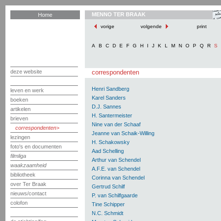
MENNO TER BRAAK
Home
vorige
volgende
print
A
B
C
D
E
F
G
H
I
J
K
L
M
N
O
P
Q
R
S
deze website
correspondenten
Henri Sandberg
leven en werk
Karel Sanders
boeken
D.J. Sannes
artikelen
H. Santermeister
brieven
Nine van der Schaaf
correspondenten
Jeanne van Schaik-Willing
lezingen
H. Schakowsky
foto's en documenten
Aad Schelling
filmliga
Arthur van Schendel
waakzaamheid
A.F.E. van Schendel
bibliotheek
Corinna van Schendel
over Ter Braak
Gertrud Schilf
nieuws/contact
P. van Schilfgaarde
colofon
Tine Schipper
N.C. Schmidt