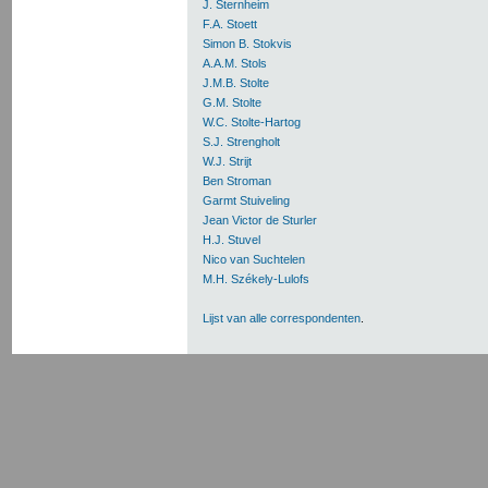
J. Sternheim
F.A. Stoett
Simon B. Stokvis
A.A.M. Stols
J.M.B. Stolte
G.M. Stolte
W.C. Stolte-Hartog
S.J. Strengholt
W.J. Strijt
Ben Stroman
Garmt Stuiveling
Jean Victor de Sturler
H.J. Stuvel
Nico van Suchtelen
M.H. Székely-Lulofs
Lijst van alle correspondenten
.