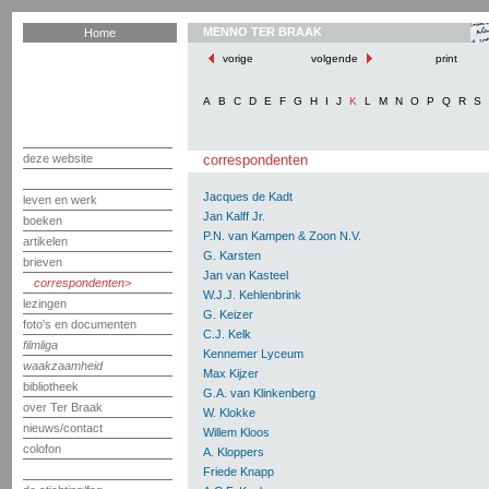
MENNO TER BRAAK
Home
vorige
volgende
print
A
B
C
D
E
F
G
H
I
J
K
L
M
N
O
P
Q
R
S
deze website
correspondenten
Jacques de Kadt
leven en werk
Jan Kalff Jr.
boeken
P.N. van Kampen & Zoon N.V.
artikelen
G. Karsten
brieven
Jan van Kasteel
correspondenten
W.J.J. Kehlenbrink
lezingen
G. Keizer
foto's en documenten
C.J. Kelk
filmliga
Kennemer Lyceum
waakzaamheid
Max Kijzer
bibliotheek
G.A. van Klinkenberg
over Ter Braak
W. Klokke
nieuws/contact
Willem Kloos
colofon
A. Kloppers
Friede Knapp