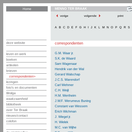
MENNO TER BRAAK
Home
vorige
volgende
print
A
B
C
D
E
F
G
H
I
J
K
L
M
N
O
P
Q
R
S
deze website
correspondenten
G.M. Waar jr.
leven en werk
S.K. de Waard
boeken
Sam Wagenaar
artikelen
Hendrik van der Wal
brieven
Gerard Walschap
correspondenten
J.C.S. Warendorf
lezingen
Carl Wehmer
foto's en documenten
C.H. Weijl
filmliga
H.M. Wertheim
waakzaamheid
J.W.F. Werumeus Buning
bibliotheek
Constant van Wessem
over Ter Braak
Erich Wichman
nieuws/contact
J. Wiegel jr.
colofon
H. Wielek
M.C. van Wijhe