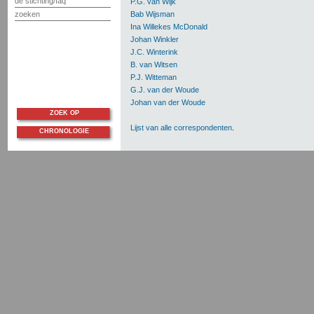
de stichting/faq
P.G. van Wijk
zoeken
Bab Wijsman
Ina Willekes McDonald
Johan Winkler
J.C. Winterink
B. van Witsen
P.J. Witteman
G.J. van der Woude
Johan van der Woude
ZOEK OP
Lijst van alle correspondenten
.
CHRONOLOGIE